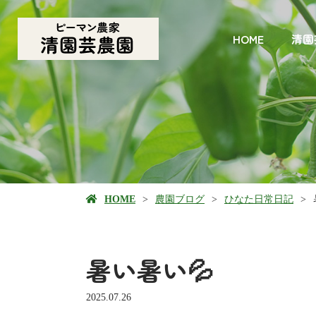
HOME
清園
HOME
農園ブログ
ひなた日常日記
暑い暑い💦
2025.07.26