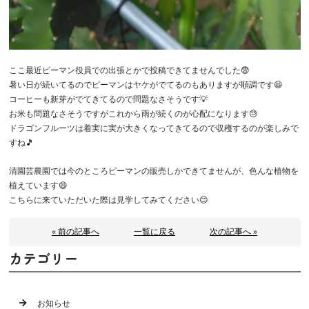
ここ最近ピーマン役員での出張とかで投稿できてませんでした😨
暑い日が続いてるのでピーマンはヤケがでてるのもありますが順調です😄
コーヒーも新芽がでてきてるので問題なさそうです💡
お米も問題なさそうですがこれから雨が続くのが心配になります😓
ドラゴンフルーツは着実に実が大きくなってきてるので収穫するのが楽しみで
すね🎵
清園芸農園では今のところピーマンの販売しかできてませんが、色んな植物を
植えています😄
こちらに来ていただいた際は見学してみてください😊
« 前の記事へ
一覧に戻る
次の記事へ »
カテゴリー
お知らせ