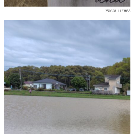
250328111338556