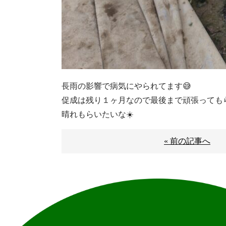
長雨の影響で病気にやられてます😅
促成は残り１ヶ月なので最後まで頑張ってもら
晴れもらいたいな☀️
« 前の記事へ