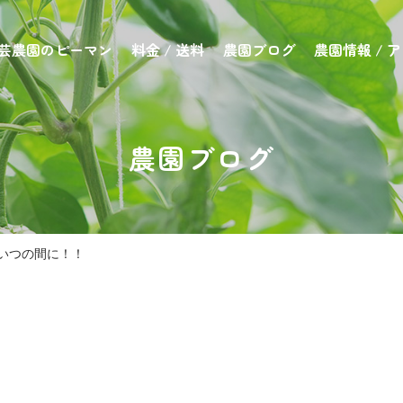
芸農園のピーマン
料金 / 送料
農園ブログ
農園情報 / 
農園ブログ
いつの間に！！