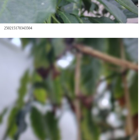
250215170343504