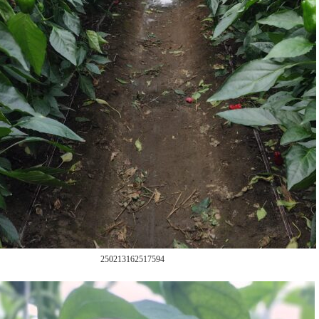
250213162517594