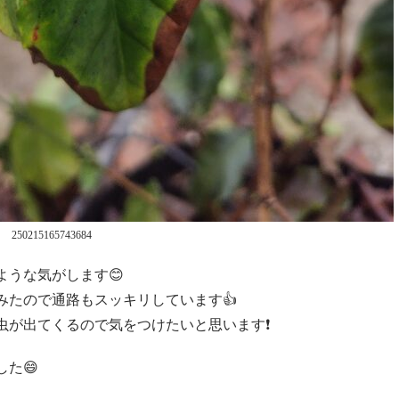
250215165743684
うな気がします😊
みたので通路もスッキリしています👍
虫が出てくるので気をつけたいと思います❗
た😄